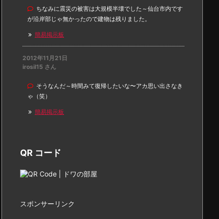
ちなみに震災の被害は大規模半壊でした～仙台市内です
が沿岸部じゃ無かったので建物は残りました。
簡易掲示板
2012年11月21日
irosil15 さん
そうなんだ～時間みて復帰したいな〜アカ思い出さなき
ゃ（笑）
簡易掲示板
QR コード
スポンサーリンク