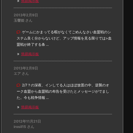
簡易掲示板
2013年2月9日
玉響姫 さん
ゲームにかまってる暇がなくてごめんなさい血盟戦のシ
ステム良く分からないけど、アップ情報を見る限りでは>血
盟戦が終了する条 ...
簡易掲示板
2013年2月9日
エア さん
2/7？の深夜、インしてる人はほぼ放置の中、逆襲のオ
ーク血盟から血盟戦の布告を受けたとメッセージがでまし
た。今も戦争情報 ...
簡易掲示板
2012年11月21日
irosil15 さん