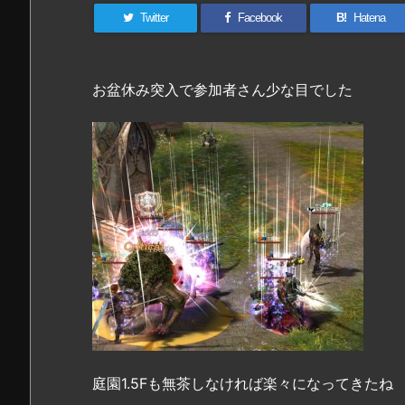
Twitter
Facebook
B!
Hatena
お盆休み突入で参加者さん少な目でした
庭園1.5Fも無茶しなければ楽々になってきたね