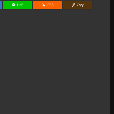

LINE
RSS
Copy