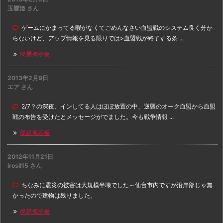
玉響姫 さん
ゲームにかまってる暇がなくてごめんなさい血盟戦のシステム良く分か
らないけど、アップ情報を見る限りでは>血盟戦が終了する条 ...
簡易掲示板
2013年2月9日
エア さん
2/7？の深夜、インしてる人はほぼ放置の中、逆襲のオーク血盟から血盟
戦の布告を受けたとメッセージがでました。今も戦争情報 ...
簡易掲示板
2012年11月21日
irosil15 さん
ちなみに震災の被害は大規模半壊でした～仙台市内ですが沿岸部じゃ無
かったので建物は残りました。
簡易掲示板