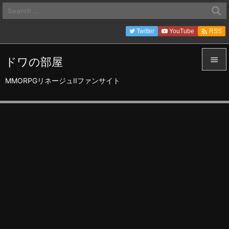

Twitter
YouTube
RSS
ドワの部屋


MMORPGリネージュIIファンサイト
メニュ

サイド

前へ

次へ

検索