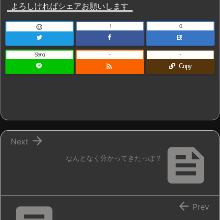
よろしければシェアお願いします
!
0

B!
Send
-
-

Copy

Next

なんとなく分かってきたっぽ？

Prev