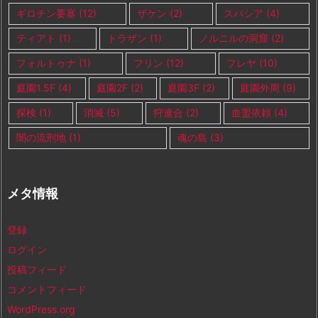
ギロチン要塞
(12)
ザケン
(2)
スパシア
(4)
ティアト
(1)
トラザン
(1)
ノルニルの洞窟
(2)
フォルトゥナ
(1)
フリン
(12)
フレヤ
(10)
庭園1.5F
(4)
庭園2F
(2)
庭園3F
(2)
庭園外周
(9)
探検
(1)
消滅
(5)
狩連合
(2)
血盟依頼
(4)
闇の流刑地
(1)
魂の島
(3)
メタ情報
登録
ログイン
投稿フィード
コメントフィード
WordPress.org