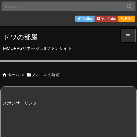

Twitter
YouTube
RSS
ドワの部屋


MMORPGリネージュIIファンサイト
メニュ

サイド

ホーム
>

ノルニルの洞窟

前へ

次へ
スポンサーリンク

検索