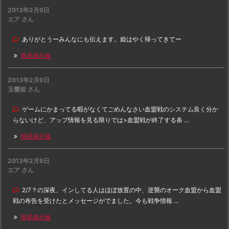
2013年2月9日
エア さん
ありがとうーみんなにも伝えます。姫はやく帰ってきてー
簡易掲示板
2013年2月9日
玉響姫 さん
ゲームにかまってる暇がなくてごめんなさい血盟戦のシステム良く分か
らないけど、アップ情報を見る限りでは>血盟戦が終了する条 ...
簡易掲示板
2013年2月9日
エア さん
2/7？の深夜、インしてる人はほぼ放置の中、逆襲のオーク血盟から血盟
戦の布告を受けたとメッセージがでました。今も戦争情報 ...
簡易掲示板